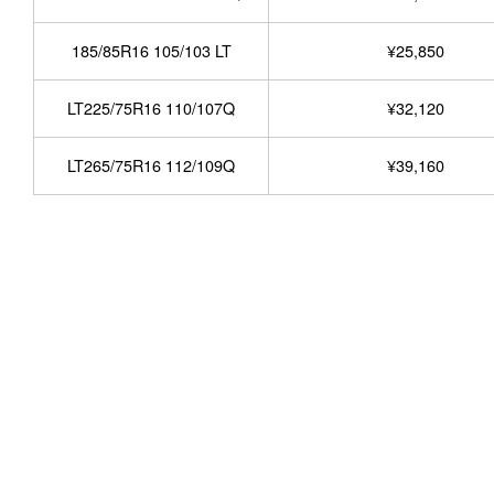
185/85R16 105/103 LT
¥25,850
LT225/75R16 110/107Q
¥32,120
LT265/75R16 112/109Q
¥39,160